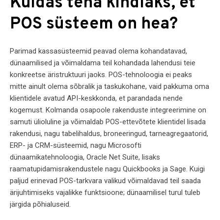
Kuidas teha kindlaks, et
POS süsteem on hea?
Parimad kassasüsteemid peavad olema kohandatavad,
dünaamilised ja võimaldama teil kohandada lahendusi teie
konkreetse äristruktuuri jaoks. POS-tehnoloogia ei peaks
mitte ainult olema sõbralik ja taskukohane, vaid pakkuma oma
klientidele avatud API-keskkonda, et parandada nende
kogemust. Kolmanda osapoole rakenduste integreerimine on
samuti ülioluline ja võimaldab POS-ettevõtete klientidel lisada
rakendusi, nagu tabelihaldus, broneeringud, tarneagregaatorid,
ERP- ja CRM-süsteemid, nagu Microsofti
dünaamikatehnoloogia, Oracle Net Suite, lisaks
raamatupidamisrakendustele nagu Quickbooks ja Sage. Kuigi
paljud erinevad POS-tarkvara valikud võimaldavad teil saada
ärijuhtimiseks vajalikke funktsioone; dünaamilisel turul tuleb
järgida põhialuseid.