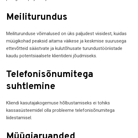
Meiliturundus
Meiliturunduse võimalused on üks paljudest viisidest, kuidas
müügikohad peaksid aitama väikese ja keskmise suurusega
ettevõtteid säästvate ja kulutõhusate turundustööriistade
kaudu potentsiaalsete klientideni jõudmiseks.
Telefonisõnumitega
suhtlemine
Kliendi kasutajakogemuse hõlbustamiseks ei tohiks
kassasüsteemidel olla probleeme telefonisõnumitega
liidestamisel.
Müügiaruanded