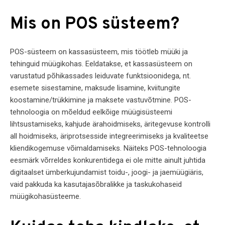
Mis on POS süsteem?
POS-süsteem on kassasüsteem, mis töötleb müüki ja
tehinguid müügikohas. Eeldatakse, et kassasüsteem on
varustatud põhikassades leiduvate funktsioonidega, nt.
esemete sisestamine, maksude lisamine, kviitungite
koostamine/trükkimine ja maksete vastuvõtmine. POS-
tehnoloogia on mõeldud eelkõige müügisüsteemi
lihtsustamiseks, kahjude ärahoidmiseks, äritegevuse kontrolli
all hoidmiseks, äriprotsesside integreerimiseks ja kvaliteetse
kliendikogemuse võimaldamiseks. Näiteks POS-tehnoloogia
eesmärk võrreldes konkurentidega ei ole mitte ainult juhtida
digitaalset ümberkujundamist toidu-, joogi- ja jaemüügiäris,
vaid pakkuda ka kasutajasõbralikke ja taskukohaseid
müügikohasüsteeme.