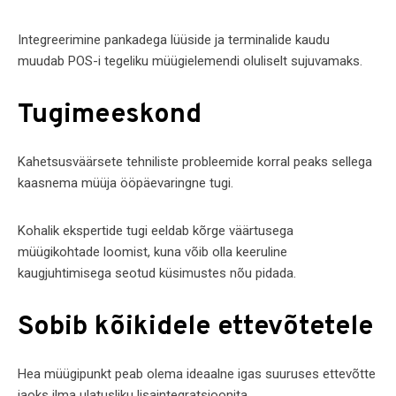
Integreerimine pankadega lüüside ja terminalide kaudu
muudab POS-i tegeliku müügielemendi oluliselt sujuvamaks.
Tugimeeskond
Kahetsusväärsete tehniliste probleemide korral peaks sellega
kaasnema müüja ööpäevaringne tugi.
Kohalik ekspertide tugi eeldab kõrge väärtusega
müügikohtade loomist, kuna võib olla keeruline
kaugjuhtimisega seotud küsimustes nõu pidada.
Sobib kõikidele ettevõtetele
Hea müügipunkt peab olema ideaalne igas suuruses ettevõtte
jaoks ilma ulatusliku lisaintegratsioonita.