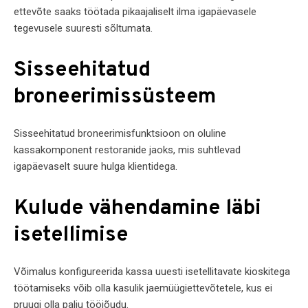
ettevõte saaks töötada pikaajaliselt ilma igapäevasele
tegevusele suuresti sõltumata.
Sisseehitatud
broneerimissüsteem
Sisseehitatud broneerimisfunktsioon on oluline
kassakomponent restoranide jaoks, mis suhtlevad
igapäevaselt suure hulga klientidega.
Kulude vähendamine läbi
isetellimise
Võimalus konfigureerida kassa uuesti isetellitavate kioskitega
töötamiseks võib olla kasulik jaemüügiettevõtetele, kus ei
pruugi olla palju tööjõudu.