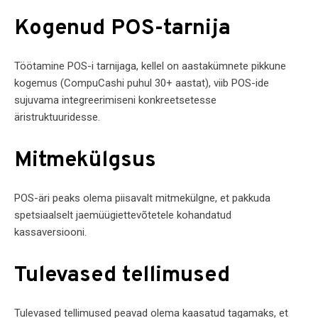
Kogenud POS-tarnija
Töötamine POS-i tarnijaga, kellel on aastakümnete pikkune
kogemus (CompuCashi puhul 30+ aastat), viib POS-ide
sujuvama integreerimiseni konkreetsetesse
äristruktuuridesse.
Mitmekülgsus
POS-äri peaks olema piisavalt mitmekülgne, et pakkuda
spetsiaalselt jaemüügiettevõtetele kohandatud
kassaversiooni.
Tulevased tellimused
Tulevased tellimused peavad olema kaasatud tagamaks, et