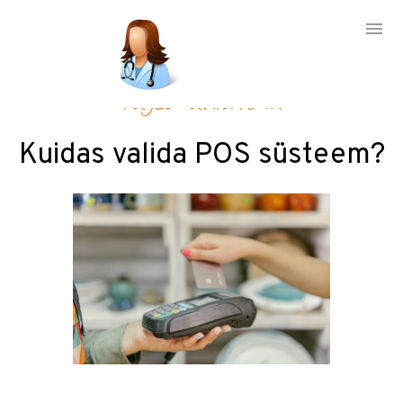
Skip
Tugev ühiskond
to
content
Kuidas valida POS süsteem?