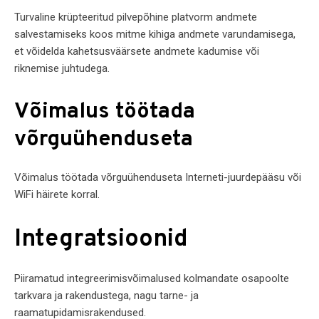
Turvaline krüpteeritud pilvepõhine platvorm andmete
salvestamiseks koos mitme kihiga andmete varundamisega,
et võidelda kahetsusväärsete andmete kadumise või
riknemise juhtudega.
Võimalus töötada
võrguühenduseta
Võimalus töötada võrguühenduseta Interneti-juurdepääsu või
WiFi häirete korral.
Integratsioonid
Piiramatud integreerimisvõimalused kolmandate osapoolte
tarkvara ja rakendustega, nagu tarne- ja
raamatupidamisrakendused.