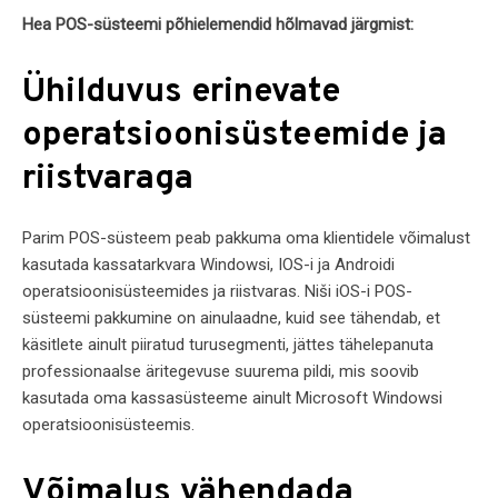
Hea POS-süsteemi põhielemendid hõlmavad järgmist:
Ühilduvus erinevate
operatsioonisüsteemide ja
riistvaraga
Parim POS-süsteem peab pakkuma oma klientidele võimalust
kasutada kassatarkvara Windowsi, IOS-i ja Androidi
operatsioonisüsteemides ja riistvaras. Niši iOS-i POS-
süsteemi pakkumine on ainulaadne, kuid see tähendab, et
käsitlete ainult piiratud turusegmenti, jättes tähelepanuta
professionaalse äritegevuse suurema pildi, mis soovib
kasutada oma kassasüsteeme ainult Microsoft Windowsi
operatsioonisüsteemis.
Võimalus vähendada