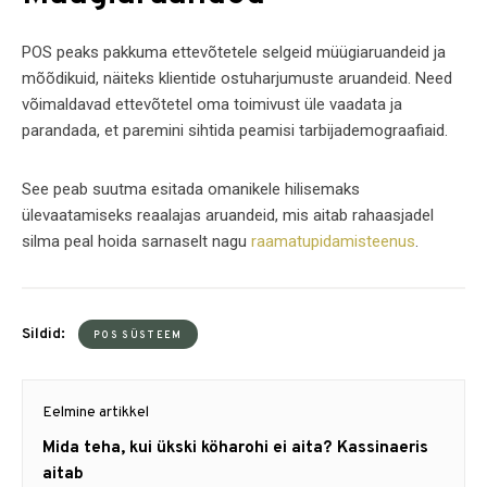
POS peaks pakkuma ettevõtetele selgeid müügiaruandeid ja
mõõdikuid, näiteks klientide ostuharjumuste aruandeid. Need
võimaldavad ettevõtetel oma toimivust üle vaadata ja
parandada, et paremini sihtida peamisi tarbijademograafiaid.
See peab suutma esitada omanikele hilisemaks
ülevaatamiseks reaalajas aruandeid, mis aitab rahaasjadel
silma peal hoida sarnaselt nagu
raamatupidamisteenus
.
Sildid:
POS SÜSTEEM
Navigeerimine
Eelmine artikkel
Eelmine
Mida teha, kui ükski köharohi ei aita? Kassinaeris
artikkel:
aitab