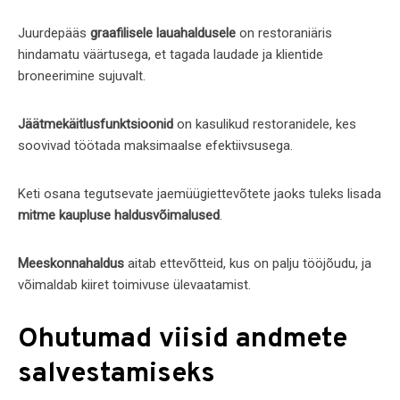
Juurdepääs
graafilisele lauahaldusele
on restoraniäris
hindamatu väärtusega, et tagada laudade ja klientide
broneerimine sujuvalt.
Jäätmekäitlusfunktsioonid
on kasulikud restoranidele, kes
soovivad töötada maksimaalse efektiivsusega.
Keti osana tegutsevate jaemüügiettevõtete jaoks tuleks lisada
mitme kaupluse haldusvõimalused
.
Meeskonnahaldus
aitab ettevõtteid, kus on palju tööjõudu, ja
võimaldab kiiret toimivuse ülevaatamist.
Ohutumad viisid andmete
salvestamiseks