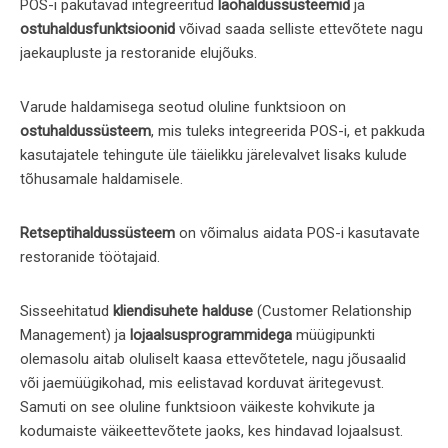
POS-i pakutavad integreeritud
laohaldussüsteemid
ja
ostuhaldusfunktsioonid
võivad saada selliste ettevõtete nagu
jaekaupluste ja restoranide elujõuks.
Varude haldamisega seotud oluline funktsioon on
ostuhaldussüsteem
, mis tuleks integreerida POS-i, et pakkuda
kasutajatele tehingute üle täielikku järelevalvet lisaks kulude
tõhusamale haldamisele.
Retseptihaldussüsteem
on võimalus aidata POS-i kasutavate
restoranide töötajaid.
Sisseehitatud
kliendisuhete halduse
(Customer Relationship
Management) ja
lojaalsusprogrammidega
müügipunkti
olemasolu aitab oluliselt kaasa ettevõtetele, nagu jõusaalid
või jaemüügikohad, mis eelistavad korduvat äritegevust.
Samuti on see oluline funktsioon väikeste kohvikute ja
kodumaiste väikeettevõtete jaoks, kes hindavad lojaalsust.