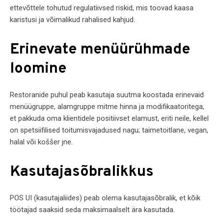
ettevõttele tohutud regulatiivsed riskid, mis toovad kaasa
karistusi ja võimalikud rahalised kahjud.
Erinevate menüürühmade
loomine
Restoranide puhul peab kasutaja suutma koostada erinevaid
menüügruppe, alamgruppe mitme hinna ja modifikaatoritega,
et pakkuda oma klientidele positiivset elamust, eriti neile, kellel
on spetsiifilised toitumisvajadused nagu; taimetoitlane, vegan,
halal või koššer jne.
Kasutajasõbralikkus
POS UI (kasutajaliides) peab olema kasutajasõbralik, et kõik
töötajad saaksid seda maksimaalselt ära kasutada.