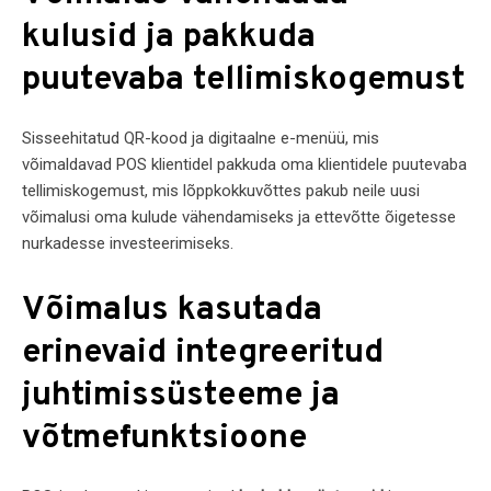
kulusid ja pakkuda
puutevaba tellimiskogemust
Sisseehitatud QR-kood ja digitaalne e-menüü, mis
võimaldavad POS klientidel pakkuda oma klientidele puutevaba
tellimiskogemust, mis lõppkokkuvõttes pakub neile uusi
võimalusi oma kulude vähendamiseks ja ettevõtte õigetesse
nurkadesse investeerimiseks.
Võimalus kasutada
erinevaid integreeritud
juhtimissüsteeme ja
võtmefunktsioone