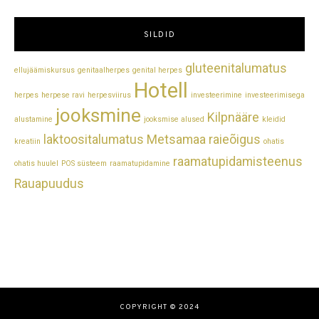
SILDID
gluteenitalumatus
ellujäämiskursus
genitaalherpes
genital herpes
Hotell
herpes
herpese ravi
herpesviirus
investeerimine
investeerimisega
jooksmine
Kilpnääre
alustamine
jooksmise alused
kleidid
laktoositalumatus
Metsamaa raieõigus
kreatiin
ohatis
raamatupidamisteenus
ohatis huulel
POS süsteem
raamatupidamine
Rauapuudus
COPYRIGHT © 2024