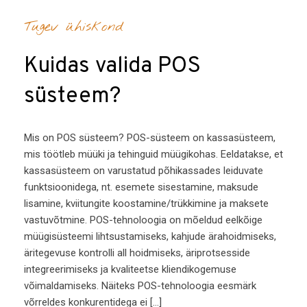
Tugev ühiskond
Kuidas valida POS
süsteem?
Mis on POS süsteem? POS-süsteem on kassasüsteem,
mis töötleb müüki ja tehinguid müügikohas. Eeldatakse, et
kassasüsteem on varustatud põhikassades leiduvate
funktsioonidega, nt. esemete sisestamine, maksude
lisamine, kviitungite koostamine/trükkimine ja maksete
vastuvõtmine. POS-tehnoloogia on mõeldud eelkõige
müügisüsteemi lihtsustamiseks, kahjude ärahoidmiseks,
äritegevuse kontrolli all hoidmiseks, äriprotsesside
integreerimiseks ja kvaliteetse kliendikogemuse
võimaldamiseks. Näiteks POS-tehnoloogia eesmärk
võrreldes konkurentidega ei […]