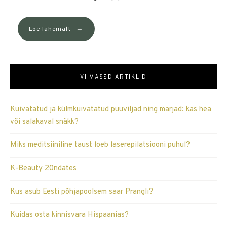
→
Loe lähemalt
VIIMASED ARTIKLID
Kuivatatud ja külmkuivatatud puuviljad ning marjad: kas hea
või salakaval snäkk?
Miks meditsiiniline taust loeb laserepilatsiooni puhul?
K-Beauty 20ndates
Kus asub Eesti põhjapoolsem saar Prangli?
Kuidas osta kinnisvara Hispaanias?